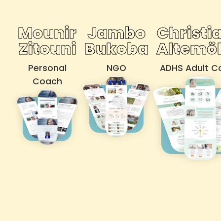
Mounir
Jambo
Christi
Zitouni
Bukoba
Altemöl
Personal
NGO
ADHS Adult C
Coach