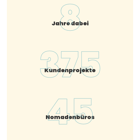
8
Jahre dabei
375
Kundenprojekte
45
Nomadenbüros